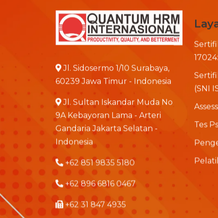
Lay
Sertif
17024
Jl. Sidosermo 1/10 Surabaya,
Serti
60239 Jawa Timur - Indonesia
(SNI I
Jl. Sultan Iskandar Muda No
Asses
9A Kebayoran Lama - Arteri
Tes Ps
Gandaria Jakarta Selatan -
Indonesia
Penge
Pelat
+62 851 9835 5180
+62 896 6816 0467
+62 31 847 4935