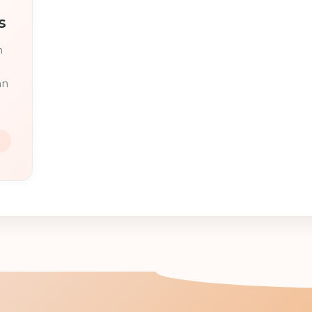
s
n
an