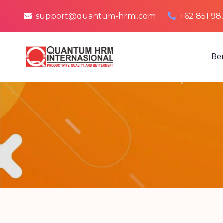
support@quantum-hrmi.com
+62 851 98
Be