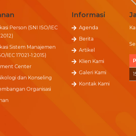
anan
Informasi
J
ikasi Person (SNI ISO/IEC
Agenda
Ka
:2012)
Berita
Se
fikasi Sistem Manajemen
Artikel
SO/IEC 17021-1:2015)
P
Klien Kami
sment Center
Galeri Kami
1
ikologi dan Konseling
Kontak Kami
mbangan Organisasi
ihan