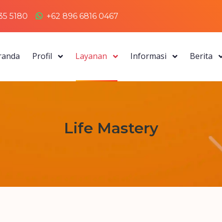
35 5180
+62 896 6816 0467
randa
Profil
Layanan
Informasi
Berita
Life Mastery