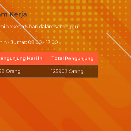
am Kerja
mi bekerja 5 hari dalam seminggu.
nin - Jumat: 08:00 - 17:00
engunjung Hari Ini
Total Pengunjung
58 Orang
125903 Orang